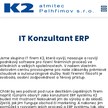
IT Konzultant ERP
Jsme skupina IT firem K2, která vyvíjí, nasazuje a rozvíjí
podnikový software pro řízení firemních procesů ve
středních a velkých společnostech. V našem vlastním
datovém centru provozujeme pro naše zákazníky prémiové
cloudové a outsourcingové služby. Naší firemní filozofií je
svoboda, osobní zodpovědnost a férový přístup.
Chtěl by ses podívat pod ruce desítkám úspěšných firem
napříč různými obory? Jako konzultant ERP systému K2
budeš mít možnost! Nakoukneš jim do výroby a do skladů.
Zjistíš, jak jim funguje obchod či marketing. A nakonec jim
pomůžeš s rozvojem jejich procesů a ERP systému tak, aby