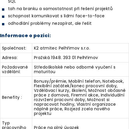
SQL
tah na branku a samostatnost při řešení projektů
schopnost komunikovat s lidmi face-to-face
odhodlání problémy nezapírat, ale řešit
Informace o pozici:
Společnost:
K2 atmitec Pelhřimov s.r.o.
Adresa:
Pražská 1948. 393 01 Pelhřimov
Požadované
Středoškolské nebo odborné vyučení s
vzdělání:
maturitou
Bonusy/prémie, Mobilní telefon, Notebook,
Flexibilní začátek/konec pracovní doby,
Vzdělávací kurzy, školení, Možnost občasné
práce z domova, Firemní akce, Individuální
Benefity :
rozvržení pracovní doby, Možnost si
napracovat hodiny, Vlastní organizace
náplně práce, Rozjezd zcela nového
projektu
Typ
pracovního
Práce na plný úvazek