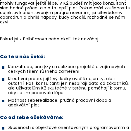
mohly fungovat ještě lépe. V K2 budeš mít jako konzultant
sice hodně práce, ale o to lepší plat. Pokud máš zkušenosti s
objektově orientovaným programováním, jsi cílevědomý
dobrodruh a chrlíš nápady, kudy chodíš, rozhodně se nám
ozvi.
Pokud jsi z Pelhřimova nebo okolí, tak neváhej.
Co tě u nás čeká:
Konzultace, analýzy a realizace projektů u zajímavých
českých firem různého zaměření.
Kreativní práce, jejíž výsledky uvidíš nejen ty, ale i
ostatní. Naši konzultanti jen nesbírají data od zákazníků,
ale uživatelům K2 skutečně v terénu pomáhají k tomu,
aby se jim pracovala lépe.
Možnost seberealizace, pružná pracovní doba a
adekvátní plat.
Co od tebe očekáváme:
zkušenosti s objektově orientovaným programováním a